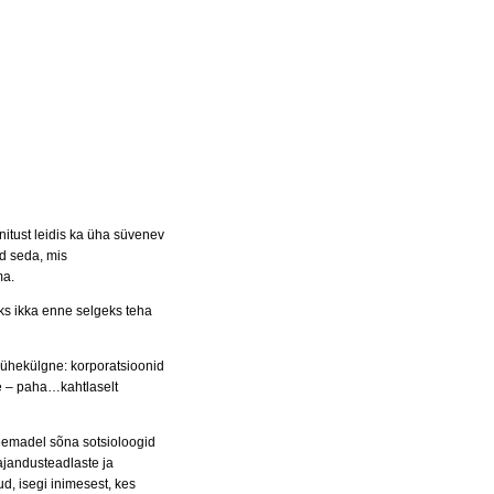
nnitust leidis ka üha süvenev
ad seda, mis
ma.
iks ikka enne selgeks teha
 ühekülgne: korporatsioonid
me – paha…kahtlaselt
teemadel sõna sotsioloogid
jandusteadlaste ja
d, isegi inimesest, kes