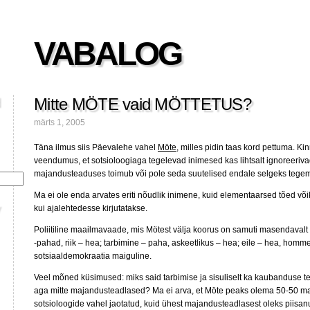
VABALOG
Mitte MÖTE vaid MÖTTETUS?
märts 1, 2005
Täna ilmus siis Päevalehe vahel
Möte
, milles pidin taas kord pettuma. Ki
veendumus, et sotsioloogiaga tegelevad inimesed kas lihtsalt ignoreeriv
majandusteaduses toimub või pole seda suutelised endale selgeks tege
Ma ei ole enda arvates eriti nõudlik inimene, kuid elementaarsed tõed võ
kui ajalehtedesse kirjutatakse.
Poliitiline maailmavaade, mis Mötest välja koorus on samuti masendavalt
-pahad, riik – hea; tarbimine – paha, askeetlikus – hea; eile – hea, hom
sotsiaaldemokraatia maiguline.
Veel mõned küsimused: miks said tarbimise ja sisuliselt ka kaubanduse 
aga mitte majandusteadlased? Ma ei arva, et Möte peaks olema 50-50 ma
sotsioloogide vahel jaotatud, kuid ühest majandusteadlasest oleks piisanu