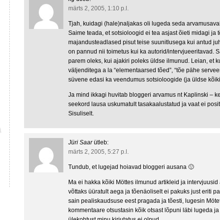
märts 2, 2005, 1:10 p.l.
Tjah, kuidagi (hale)naljakas oli lugeda seda arvamusava
Saime teada, et sotsioloogid ei tea asjast õieti midagi ja 
majandusteadlased pisut teise suunitlusega kui antud juh
on pannud nii toimetus kui ka autorid/intervjueeritavad. S
parem oleks, kui ajakiri poleks üldse ilmunud. Leian, et k
väljenditega a la “elementaarsed tõed”, “tõe pähe serveeri
süvene edasi ka veendumus sotsioloogide (ja üldse kõik
Ja mind ikkagi huvitab bloggeri arvamus nt Kaplinski – ke
seekord lausa uskumatult tasakaalustatud ja vaat ei positii
Sisuliselt.
Jüri Saar
ütleb:
märts 2, 2005, 5:27 p.l.
Tundub, et lugejad hoiavad bloggeri ausana 🙂
Ma ei hakka kõiki Möttes ilmunud artikleid ja intervjuusi
võttaks üüratult aega ja tõenäoliselt ei pakuks just eriti pa
sain pealiskaudsuse eest pragada ja tõesti, lugesin Möt
kommentaare otsustasin kõik otsast lõpuni läbi lugeda ja 
ülekohtust minu kirjutatus ei olnud.