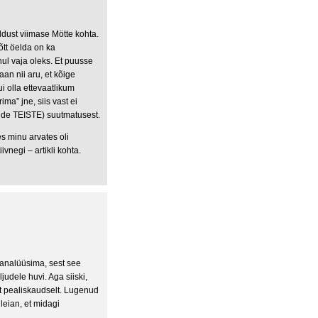
ldust viimase Mötte kohta.
tõtt öelda on ka
ul vaja oleks. Et puusse
aan nii aru, et kõige
ui olla ettevaatlikum
ma” jne, siis vast ei
ide TEISTE) suutmatusest.
s minu arvates oli
vnegi – artikli kohta.
d analüüsima, sest see
ljudele huvi. Aga siiski,
et pealiskaudselt. Lugenud
leian, et midagi