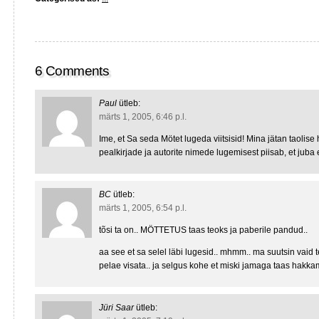
6 Comments
Paul
ütleb:
märts 1, 2005, 6:46 p.l.
Ime, et Sa seda Mötet lugeda viitsisid! Mina jätan taolise 
pealkirjade ja autorite nimede lugemisest piisab, et juba et
BC
ütleb:
märts 1, 2005, 6:54 p.l.
tõsi ta on.. MÖTTETUS taas teoks ja paberile pandud..
aa see et sa selel läbi lugesid.. mhmm.. ma suutsin vaid t
pelae visata.. ja selgus kohe et miski jamaga taas hakk
Jüri Saar
ütleb: