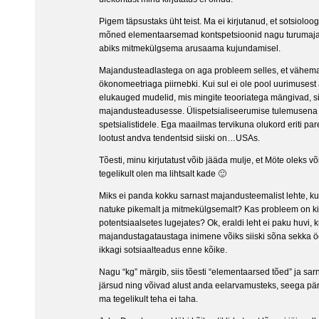
Pigem täpsustaks üht teist. Ma ei kirjutanud, et sotsioloog
mõned elementaarsemad kontspetsioonid nagu turumajan
abiks mitmekülgsema arusaama kujundamisel.
Majandusteadlastega on aga probleem selles, et vähema
ökonomeetriaga piirnebki. Kui sul ei ole pool uurimusest
elukauged mudelid, mis mingite teooriatega mängivad, si
majandusteadusesse. Ülispetsialiseerumise tulemusena k
spetsialistidele. Ega maailmas tervikuna olukord eriti pa
lootust andva tendentsid siiski on…USAs.
Tõesti, minu kirjutatust võib jääda mulje, et Möte oleks v
tegelikult olen ma lihtsalt kade 🙂
Miks ei panda kokku sarnast majandusteemalist lehte, k
natuke pikemalt ja mitmekülgsemalt? Kas probleem on kir
potentsiaalsetes lugejates? Ok, eraldi leht ei paku huvi, 
majandustagataustaga inimene võiks siiski sõna sekka 
ikkagi sotsiaalteadus enne kõike.
Nagu “kg” märgib, siis tõesti “elementaarsed tõed” ja s
järsud ning võivad alust anda eelarvamusteks, seega pär
ma tegelikult teha ei taha.