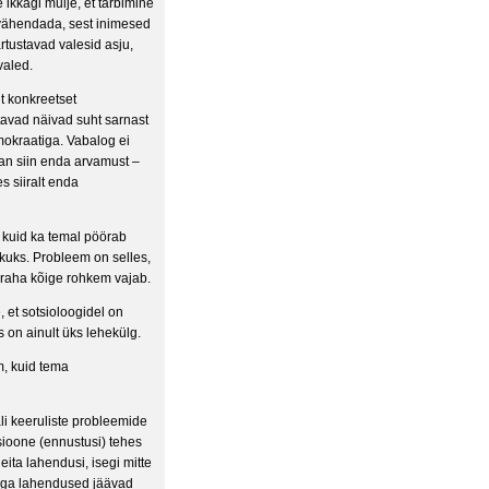
e ikkagi mulje, et tarbimine
s vähendada, sest inimesed
rtustavad valesid asju,
valed.
it konkreetset
tavad näivad suht sarnast
emokraatiga. Vabalog ei
dan siin enda arvamust –
s siiralt enda
, kuid ka temal pöörab
kuks. Probleem on selles,
s raha kõige rohkem vajab.
 et sotsioloogidel on
 on ainult üks lehekülg.
m, kuid tema
li keeruliste probleemide
sioone (ennustusi) tehes
eita lahendusi, isegi mitte
aga lahendused jäävad