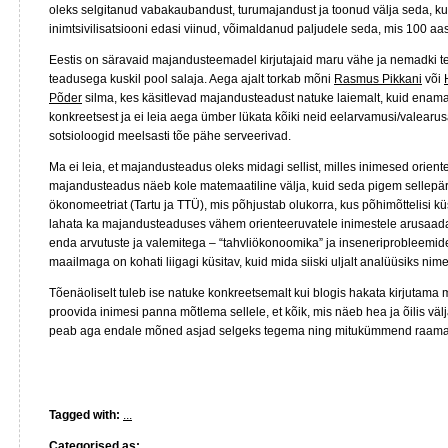
oleks selgitanud vabakaubandust, turumajandust ja toonud välja seda, k
inimtsivilisatsiooni edasi viinud, võimaldanud paljudele seda, mis 100 aast
Eestis on säravaid majandusteemadel kirjutajaid maru vähe ja nemadki 
teadusega kuskil pool salaja. Aega ajalt torkab mõni
Rasmus Pikkani
või
Põder
silma, kes käsitlevad majandusteadust natuke laiemalt, kuid enamast
konkreetsest ja ei leia aega ümber lükata kõiki neid eelarvamusi/valear
sotsioloogid meelsasti tõe pähe serveerivad.
Ma ei leia, et majandusteadus oleks midagi sellist, milles inimesed orien
majandusteadus näeb kole matemaatiline välja, kuid seda pigem sellepäras
ökonomeetriat (Tartu ja TTÜ), mis põhjustab olukorra, kus põhimõttelisi k
lahata ka majandusteaduses vähem orienteeruvatele inimestele arusaad
enda arvutuste ja valemitega – “tahvliökonoomika” ja inseneriprobleemid
maailmaga on kohati liigagi küsitav, kuid mida siiski uljalt analüüsiks nim
Tõenäoliselt tuleb ise natuke konkreetsemalt kui blogis hakata kirjutama
proovida inimesi panna mõtlema sellele, et kõik, mis näeb hea ja õilis väl
peab aga endale mõned asjad selgeks tegema ning mitukümmend raama
Tagged with:
...
Categorised as:
...