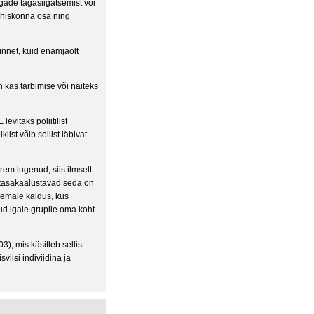
gade tagasiigatsemist või
ühiskonna osa ning
tunnet, kuid enamjaolt
on kas tarbimise või näiteks
evitaks poliitilist
ist võib sellist läbivat
rem lugenud, siis ilmselt
 tasakaalustavad seda on
remale kaldus, kus
ud igale grupile oma koht
), mis käsitleb sellist
iisi indiviidina ja