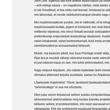
John Doe: lugenud läbi kõik artiklid otsast lõpuni jäi mull
– eriti millegi odava – on negatiivne nähtus, mida tulek
ei ole õnnelikud, ei tea mida nad teevad, hindavad ja vää
mis tähendab, et nende väärtushinnangud oleskid nagu 
Mis maailmavaatesse puutub, siis ei väitnudki, et ta ming
maailmavaadet levitab, pigem et inimesed, kes seal kirju
mõtteviisi viljelevat, mis minul lihtsalt seostub sotsiaald
pretendeerigi erapooletule teadusblogi staatusele. Aval
vahel lohakamalt, vahel konkreetsemalt, kuid enda arvate
veendumustest ja arusaamadest lähtuvalt.
Muide, ma kaalusin pikalt, kas tuua Priimäge eraldi välja
lõpp ära ja muutub vähegi odavama kauba vastu vaenuli
et just odavam kaup on see, mis tuleb piirkondadest, mi
Nagu eelpool kirjutasin, siis natuke kadedaks teeb meele,
võimalus pikemaid kirjutisi avaldada, samas ku Äripäevas
Lõpetuseks Kaplinskist. Tõesti, tavalisest tasakaalustatu
“lahendustega” ei saa ma nõustuda.
Olen juba varem kirjutanud sellest, kuidas inimpotentsiaa
lahendamisel alahinnatakse ning kuidas tuleviku projekt
lähtume sellest, et probleemidele, mis meid vaevavad ei l
väliaegseid. Ehk siis probleemid muutuvad teravamaks 