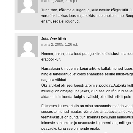
märts 1, 2005, 7:19 p.l.
Tunnistan, kõik ma ei lugenud, kuid natuke kõigist küll. J
vererõhk hakkas tõusma ja tekkis meeleheite tunne. Seeg
enamusega ei jõudnud.
John Doe
ütleb:
märts 2, 2005, 1:26 e.l.
Hmmm, arvan, et sa teed praegu kiireid üldistusi ilma t
erapoolikult.
Harrastasin kiirlugemist kõigi artiklite kallal, mõned luges
ning ei täheldanud, et oleks enamuses selline must-valg
nagu sa väidad.
Üks artikkel oli isegi täiesti tarbimist pooldav. Autoriks kü
muidugi on omajagu naljakas, kuid seal on rõhutud sellel
aidanud inimkonda, kuigi sa väitsid, et sellist artiklit pole.
Esimeses kuues artiklis on minu arusaamist mööda vaade
seoses toimunud muutusi võrreldes tänapäeva ja nõuko
teemakäsitlus on puhtalt ühiskonnas toimunud muudatuste
inimeste suhtumiste ja arvamuste kujunemisest, millega 
peavadki, kuna see on nende eriala.