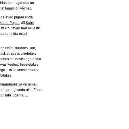
uidas turumajandus on
at tagasi oli võimatu.
tegelevad pigem enda
Hardo Pajula
või
Kaire
i kirjutavad nad millestki
usaamu, mida osad
teeruda ei suudaks. Jah,
t, et Eestis viljeletaks
üsimus ei soovita ega osata
avas keeles. Tegeletakse
ega – mille seose reaalse
etatakse.
 majandusest ja vähemalt
ja ei pruugi seda olla. Enne
tut läbi lugema….