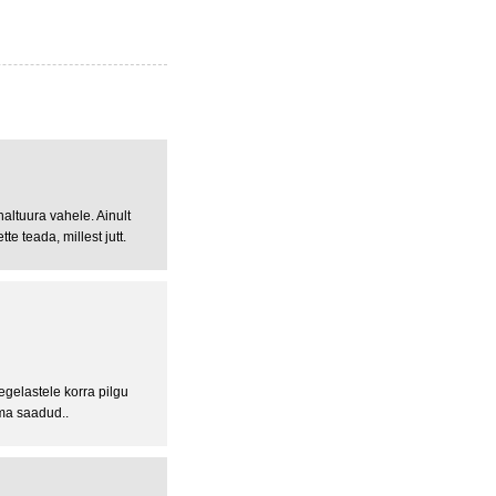
haltuura vahele. Ainult
te teada, millest jutt.
egelastele korra pilgu
ama saadud..