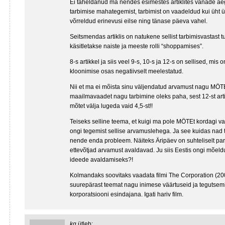
Ei täheldanud ma nendes esimestes artiklites vanade ae
tarbimise mahategemist, tarbimist on vaadeldud kui üht 
võrreldud erinevusi eilse ning tänase päeva vahel.
Seitsmendas artiklis on natukene sellist tarbimisvastast 
käsitletakse naiste ja meeste rolli “shoppamises”.
8-s artikkel ja siis veel 9-s, 10-s ja 12-s on sellised, mis 
kloonimise osas negatiivselt meelestatud.
Nii et ma ei mõista sinu väljendatud arvamust nagu MÖTE l
maailmavaadet nagu tarbimine oleks paha, sest 12-st artilkl
mõtet välja lugeda vaid 4,5-st!!
Teiseks selline teema, et kuigi ma pole MÖTEt kordagi va
ongi tegemist sellise arvamuslehega. Ja see kuidas nad
nende enda probleem. Näiteks Äripäev on suhteliselt pa
ettevõtjad arvamust avaldavad. Ju siis Eestis ongi mõeld
ideede avaldamiseks?!
Kolmandaks soovitaks vaadata filmi The Corporation (2003
suurepärast teemat nagu inimese väärtuseid ja tegutsemisv
korporatsiooni esindajana. Igati hariv film.
kg
ütleb: