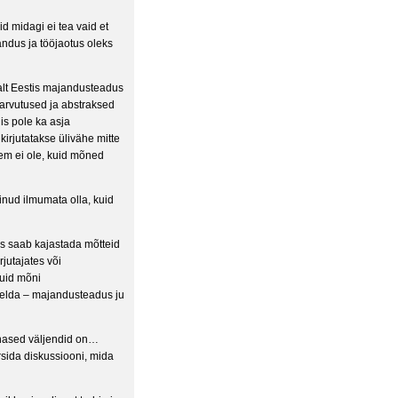
id midagi ei tea vaid et
dus ja tööjaotus oleks
lt Eestis majandusteadus
 arvutused ja abstraksed
is pole ka asja
irjutatakse ülivähe mitte
rem ei ole, kuid mõned
õinud ilmumata olla, kuid
us saab kajastada mõtteid
jutajates või
kuid mõni
öelda – majandusteadus ju
arnased väljendid on…
sida diskussiooni, mida