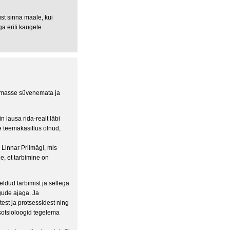
ust sinna maale, kui
a eriti kaugele
eemasse süvenemata ja
in lausa rida-realt läbi
e teemakäsitlus olnud,
ll Linnar Priimägi, mis
e, et tarbimine on
ldud tarbimist ja sellega
gude ajaga. Ja
st ja protsessidest ning
sotsioloogid tegelema