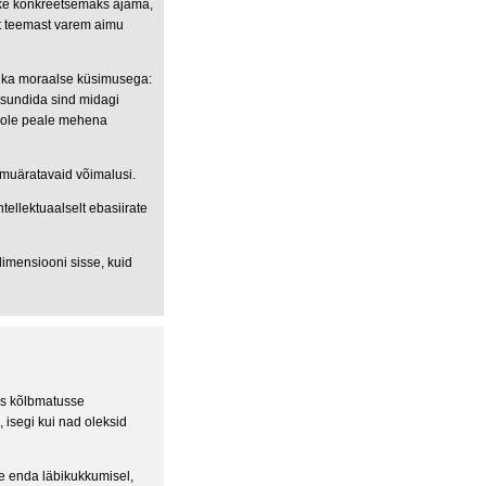
uke konkreetsemaks ajama,
st teemast varem aimu
lt ka moraalse küsimusega:
s, sundida sind midagi
 pole peale mehena
irmuäratavaid võimalusi.
tellektuaalselt ebasiirate
dimensiooni sisse, kuid
ks kõlbmatusse
, isegi kui nad oleksid
 enda läbikukkumisel,