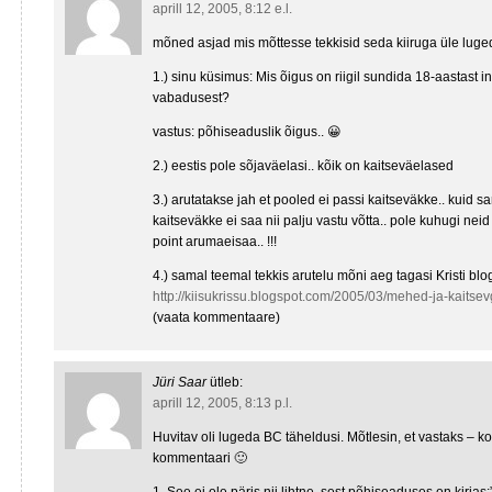
aprill 12, 2005, 8:12 e.l.
mõned asjad mis mõttesse tekkisid seda kiiruga üle luge
1.) sinu küsimus: Mis õigus on riigil sundida 18-aastast
vabadusest?
vastus: põhiseaduslik õigus.. 😀
2.) eestis pole sõjaväelasi.. kõik on kaitseväelased
3.) arutatakse jah et pooled ei passi kaitseväkke.. kuid 
kaitseväkke ei saa nii palju vastu võtta.. pole kuhugi neid
point arumaeisaa.. !!!
4.) samal teemal tekkis arutelu mõni aeg tagasi Kristi blog
http://kiisukrissu.blogspot.com/2005/03/mehed-ja-kaitsev
(vaata kommentaare)
Jüri Saar
ütleb:
aprill 12, 2005, 8:13 p.l.
Huvitav oli lugeda BC täheldusi. Mõtlesin, et vastaks – k
kommentaari 🙂