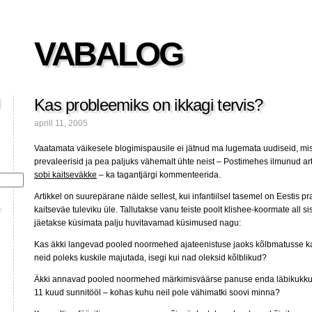
VABALOG
Kas probleemiks on ikkagi tervis?
aprill 11, 2005
Vaatamata väikesele blogimispausile ei jätnud ma lugemata uudiseid, mi
prevaleerisid ja pea paljuks vähemalt ühte neist – Postimehes ilmunud art
sobi kaitseväkke
– ka tagantjärgi kommenteerida.
Artikkel on suurepärane näide sellest, kui infantiilsel tasemel on Eestis 
kaitseväe tuleviku üle. Tallutakse vanu teiste poolt klishee-koormate all si
jäetakse küsimata palju huvitavamad küsimused nagu:
Kas äkki langevad pooled noormehed ajateenistuse jaoks kõlbmatusse kate
neid poleks kuskile majutada, isegi kui nad oleksid kõlblikud?
Äkki annavad pooled noormehed märkimisväärse panuse enda läbikukkumis
11 kuud sunnitööl – kohas kuhu neil pole vähimatki soovi minna?