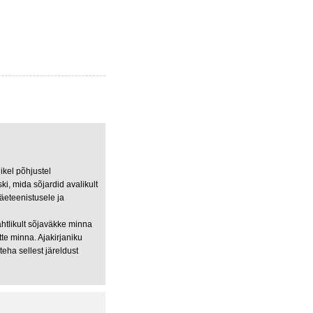
likel põhjustel
ki, mida sõjardid avalikult
äeteenistusele ja
ahtlikult sõjaväkke minna
tte minna. Ajakirjaniku
teha sellest järeldust