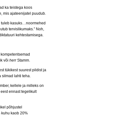
ad ka teistega koos
e, mis ajateenijatel puudub.
ord tuleb kasuks…noormehed
utub tervislikumaks.” Noh,
diktatuuri kehtestamisega.
ke kompetentsemad
ik või
herr
Stamm.
 tükikest suurest pildist ja
silmad lahti teha.
ber, kellele ja milleks on
eest ennast tegelikult
kel põhjustel
is kuhu kaob 20%