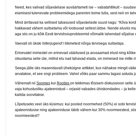
Need, kes valivad sõjaväelase auväärtameti ise – vabatahtlikult – suudav
elamisest tulenevate probleemidega paremini toime tulla, sest neil on tah
Mind ärritavad ka sellised labasused sõjaväelaste suust nagu: “Kõva k
hakkavad vähem suitsetama või loobuvad sellest üldse. Nende eluviis mu
aga siis on ju kõik Eesti tervishoiuprobleemid võimalik lahendad sõjalise 
Vaevalt oli ükski
hitlerjugend’i
liikmetest nõrga tervisega suitsetaja.
Erinevatel inimestel on erinevad väärtused ja arusaamad elust ning kõi
otsustama selle üle, millist elu nad tahavad elada, on inimesed ise mitte ri
Seega jälle üks masendavalt ühekülgne artikkel, kus nähakse mingit väikest
arvatakse, et see ongi probleem. Vahel võiks paar sammu tagasi astuda ja 
Vähemalt nii
Soomes
kui
Rootsis
on tekkimas tõsisem diskussioon selle üm
vaja kohustusliku ajateenistust – orjasid vabades ühiskondades – ja kelle 
kaitsta soovitakse.
Lõpetuseks veel üks küsimus: kui pooled noormehed (50%) ei sobi tervisli
ajateenistusse ning ajateenistuse läbib vähem kui 30% noormeestest, si
noormeestest?