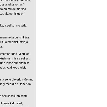
s:”§ 124. Eesti kodanikud
 alustel ja korras.”
mida on muide märksa
kas ajateenistus on
ks, isegi kui me teda
ämamine ja bullshit ära
liku ajateenistust vaja –
a.
ommentaarides. Minul on
 küsimus: mis sa sellest
 ühe lapse sünnitamist
odus vaid koos teiste
 ta selle üle eriti mõelnud
idagi meeldib ei tähenda
sellisest sunnist prii.
ooldama kalduvad,