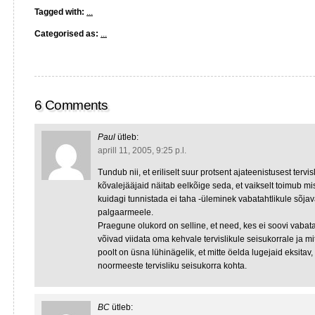
Tagged with:
...
Categorised as:
...
6 Comments
Paul
ütleb:
aprill 11, 2005, 9:25 p.l.
Tundub nii, et eriliselt suur protsent ajateenistusest tervis
kõvalejääjaid näitab eelkõige seda, et vaikselt toimub mis
kuidagi tunnistada ei taha -üleminek vabatahtlikule sõjav
palgaarmeele.
Praegune olukord on selline, et need, kes ei soovi vabat
võivad viidata oma kehvale tervislikule seisukorrale ja mi
poolt on üsna lühinägelik, et mitte öelda lugejaid eksitav, 
noormeeste tervisliku seisukorra kohta.
BC
ütleb: