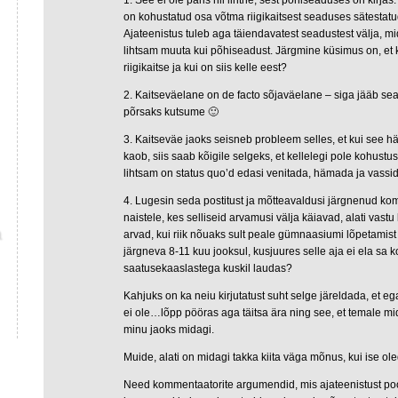
1. See ei ole päris nii lihtne, sest põhiseaduses on kirja
on kohustatud osa võtma riigikaitsest seaduses sätestatud
Ajateenistus tuleb aga täiendavatest seadustest välja, 
lihtsam muuta kui põhiseadust. Järgmine küsimus on, et 
riigikaitse ja kui on siis kelle eest?
2. Kaitseväelane on de facto sõjaväelane – siga jääb sea
põrsaks kutsume 🙂
3. Kaitseväe jaoks seisneb probleem selles, et kui see h
kaob, siis saab kõigile selgeks, et kellelegi pole kohustus
lihtsam on status quo’d edasi venitada, hämada ja vassid
4. Lugesin seda postitust ja mõtteavaldusi järgnenud k
naistele, kes selliseid arvamusi välja käiavad, alati vastu
arvad, kui riik nõuaks sult peale gümnaasiumi lõpetamist
järgneva 8-11 kuu jooksul, kusjuures selle aja ei ela sa k
saatusekaaslastega kuskil laudas?
Kahjuks on ka neiu kirjutatust suht selge järeldada, et ega
ei ole…lõpp pööras aga täitsa ära ning see, et temale m
minu jaoks midagi.
Muide, alati on midagi takka kiita väga mõnus, kui ise oled 
Need kommentaatorite argumendid, mis ajateenistust p