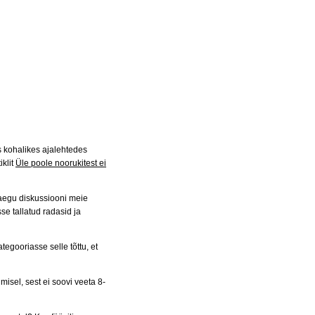
s kohalikes ajalehtedes
iklit
Üle poole noorukitest ei
praegu diskussiooni meie
sse tallatud radasid ja
gooriasse selle tõttu, et
el, sest ei soovi veeta 8-