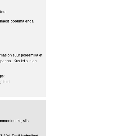
des:
 inimest loobuma enda
samas on suur poleemika et
 panna.. Kus krt siin on
is:
gi.html
ommenteeriks, siis