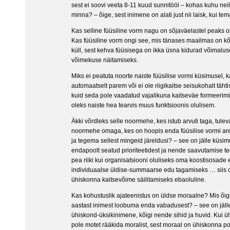
sest ei soovi veeta 8-11 kuud sunnitööl – kohas kuhu nei
minna? – õige, sest inimene on alati just nii laisk, kui te
Kas selline füüsiline vorm nagu on sõjaväelastel peaks 
Kas füüsiline vorm ongi see, mis tänases maailmas on k
küll, sest kehva füüsisega on ikka üsna kidurad võimal
võimekuse näitamiseks.
Miks ei peatuta noorte naiste füüsilise vormi küsimusel, 
automaatselt parem või ei ole riigikaitse seisukohalt täht
kuid seda pole vaadatud vajalikuna kaitseväe formeerim
oleks naiste hea tearvis muus funktsioonis olulisem.
Äkki võrdleks selle noormehe, kes istub arvuti taga, tuleva
noormehe omaga, kes on hoopis enda füüsilise vormi 
ja tegema sellest mingeid järeldusi? – see on jälle küs
endapoolt seatud prioriteetidest ja nende saavutamise te
pea riiki kui organisatsiooni oluliseks oma koostisosade
individuaalse üldise-summaarse edu tagamiseks … siis o
ühiskonna kaitsevõime säilitamiseks ebaoluline.
Kas kohustuslik ajateenistus on üldse moraalne? Mis õigu
aastast inimest loobuma enda vabadusest? – see on jälle
ühiskond-üksikinimene, kõigi nende sihid ja huvid. Kui üh
pole motet rääkida moralist, sest moraal on ühiskonna po