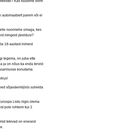
meestel? Kas füüsiline vorm
gi automaatselt parem või ei
t selle noormehe omaga, kes
st mingeid järeldusi?
da 18-aastast inimest
agi tegema, on juba ette
da ja on nõus ka enda tervist
 kasarmusse konutama.
otrus!
ehed sõjaväemiljöös suhelda
uroopa Liidu riigis olema
est pole rohkem kui 2
emid tekivad on enesest
se.