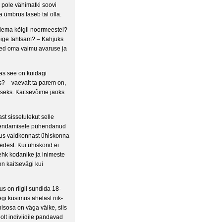
l pole vähimatki soovi
ma ümbrus laseb tal olla.
olema kõigil noormeestel?
õige tähtsam? – Kahjuks
used oma vaimu avaruse ja
kas see on kuidagi
is? – vaevalt ta parem on,
iseks. Kaitsevõime jaoks
st sissetulekut selle
arendamisele pühendanud
imus valdkonnast ühiskonna
edest. Kui ühiskond ei
 ehk kodanike ja inimeste
n kaitsevägi kui
s on riigil sundida 18-
gi küsimus ahelast riik-
isosa on väga väike, siis
olt indiviidile pandavad