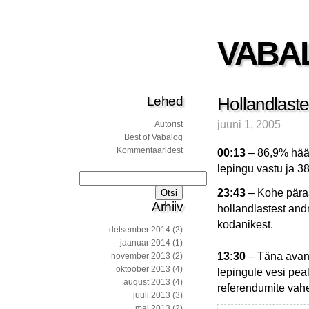
VABA
Lehed
Hollandlaste
juuni 1, 2005
Autorist
Best of Vabalog
Kommentaaridest
00:13
– 86,9% hääl
lepingu vastu ja 3
Otsi:
23:43
– Kohe päras
Arhiiv
hollandlastest and
kodanikest.
detsember 2014
(2)
jaanuar 2014
(1)
13:30
– Täna avane
november 2013
(2)
oktoober 2013
(4)
lepingule vesi pe
august 2013
(4)
referendumite vahe
juuli 2013
(3)
mai 2013
(2)