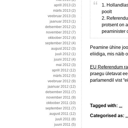
1. Hollandla
aprill 2013
(2)
märts 2013
(2)
poolt
veebruar 2013
(3)
2. Referendu
jaanuar 2013
(1)
protsent on 
detsember 2012
(2)
peaminister o
november 2012
(7)
oktoober 2012
(4)
september 2012
(4)
Peamine ühine joon
august 2012
(3)
eliidiga, mis näib
juuli 2012
(1)
juuni 2012
(4)
mai 2012
(3)
EU Referendum ra
aprill 2012
(12)
praegu ületavat ee
märts 2012
(5)
parlamendil vist “e
veebruar 2012
(9)
jaanuar 2012
(12)
detsember 2011
(7)
november 2011
(9)
oktoober 2011
(10)
Tagged with:
...
september 2011
(7)
august 2011
(12)
Categorised as:
..
juuli 2011
(8)
juuni 2011
(5)