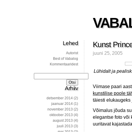
VABA
Lehed
Kunst Princ
juuni 25, 2005
Autorist
Best of Vabalog
Kommentaaridest
Lühidalt ja pealis
Otsi:
Viimase paari aas
Arhiiv
kunstilise poole tä
detsember 2014
(2)
täiesti elukaugeks
jaanuar 2014
(1)
november 2013
(2)
Võimalus jõuda suu
oktoober 2013
(4)
elegantse foto võ
august 2013
(4)
uuritavat kajastad
juuli 2013
(3)
mai 2013
(2)