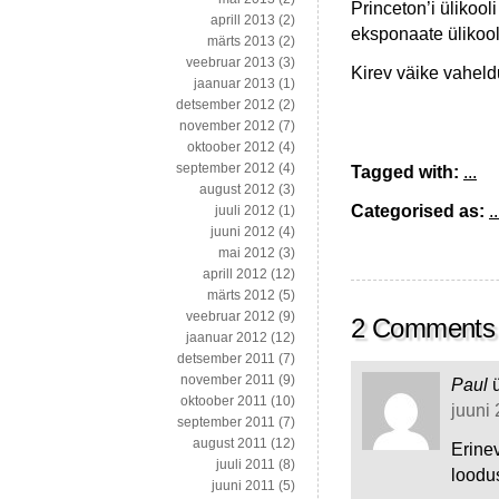
Princeton’i ülikool
aprill 2013
(2)
eksponaate ülikool
märts 2013
(2)
veebruar 2013
(3)
Kirev väike vahel
jaanuar 2013
(1)
detsember 2012
(2)
november 2012
(7)
oktoober 2012
(4)
september 2012
(4)
Tagged with:
...
august 2012
(3)
Categorised as:
..
juuli 2012
(1)
juuni 2012
(4)
mai 2012
(3)
aprill 2012
(12)
märts 2012
(5)
veebruar 2012
(9)
2 Comments
jaanuar 2012
(12)
detsember 2011
(7)
november 2011
(9)
Paul
oktoober 2011
(10)
juuni 
september 2011
(7)
august 2011
(12)
Erine
juuli 2011
(8)
loodus
juuni 2011
(5)