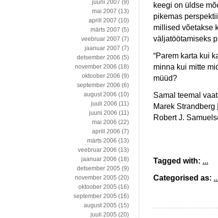
juuni 2007
(9)
keegi on üldse mõe
mai 2007
(13)
pikemas perspektii
aprill 2007
(10)
millised võetakse 
märts 2007
(5)
väljatöötamiseks 
veebruar 2007
(7)
jaanuar 2007
(7)
“Parem karta kui 
detsember 2006
(5)
minna kui mitte mi
november 2006
(18)
oktoober 2006
(9)
müüd?
september 2006
(6)
Samal teemal vaat
august 2006
(10)
juuli 2006
(11)
Marek Strandberg
juuni 2006
(11)
Robert J. Samuel
mai 2006
(22)
aprill 2006
(7)
märts 2006
(13)
veebruar 2006
(13)
jaanuar 2006
(18)
Tagged with:
...
detsember 2005
(9)
Categorised as:
..
november 2005
(20)
oktoober 2005
(16)
september 2005
(16)
august 2005
(15)
juuli 2005
(20)