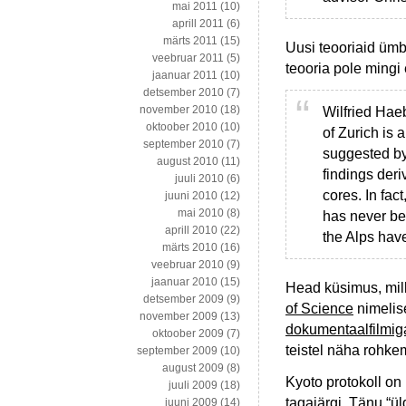
mai 2011
(10)
aprill 2011
(6)
märts 2011
(15)
Uusi teooriaid ümb
veebruar 2011
(5)
teooria pole mingi 
jaanuar 2011
(10)
detsember 2010
(7)
november 2010
(18)
Wilfried Haeb
oktoober 2010
(10)
of Zurich is
september 2010
(7)
suggested by
august 2010
(11)
findings der
juuli 2010
(6)
cores. In fac
juuni 2010
(12)
mai 2010
(8)
has never be
aprill 2010
(22)
the Alps have
märts 2010
(16)
veebruar 2010
(9)
jaanuar 2010
(15)
Head küsimus, mill
detsember 2009
(9)
of Science
nimelis
november 2009
(13)
dokumentaalfilmig
oktoober 2009
(7)
teistel näha rohke
september 2009
(10)
august 2009
(8)
Kyoto protokoll on
juuli 2009
(18)
tagajärgi. Tänu “ü
juuni 2009
(14)