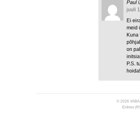
Paul
juuli 
Ei ei
meid 
Kuna v
põhjal
on pa
initsi
P.S. 
hoida!
© 2026 VABA
Entries (R