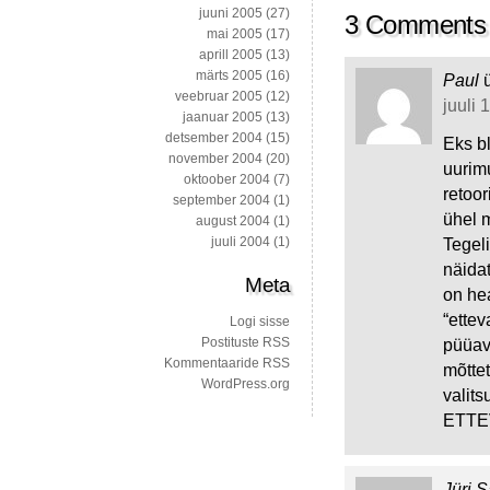
juuni 2005
(27)
3 Comments
mai 2005
(17)
aprill 2005
(13)
märts 2005
(16)
Paul
veebruar 2005
(12)
juuli 
jaanuar 2005
(13)
detsember 2004
(15)
Eks b
november 2004
(20)
uurimu
oktoober 2004
(7)
retoor
september 2004
(1)
ühel 
august 2004
(1)
juuli 2004
(1)
Tegeli
näida
Meta
on hea
“ettev
Logi sisse
Postituste RSS
püüava
Kommentaaride RSS
mõttet
WordPress.org
valits
ETTE
Jüri S