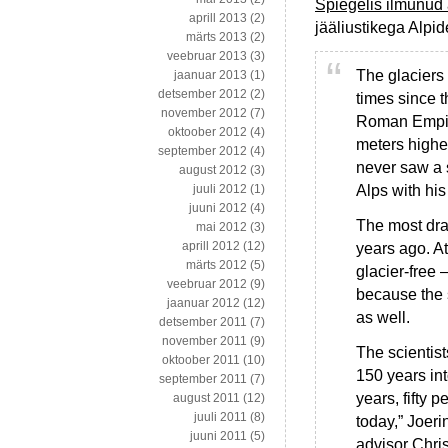
Spiegelis ilmunud a
aprill 2013
(2)
jääliustikega Alpid
märts 2013
(2)
veebruar 2013
(3)
The glaciers
jaanuar 2013
(1)
detsember 2012
(2)
times since t
november 2012
(7)
Roman Empire
oktoober 2012
(4)
meters highe
september 2012
(4)
never saw a 
august 2012
(3)
Alps with his
juuli 2012
(1)
juuni 2012
(4)
The most dra
mai 2012
(3)
aprill 2012
(12)
years ago. At
märts 2012
(5)
glacier-free 
veebruar 2012
(9)
because the 
jaanuar 2012
(12)
as well.
detsember 2011
(7)
november 2011
(9)
The scientist
oktoober 2011
(10)
150 years int
september 2011
(7)
years, fifty 
august 2011
(12)
juuli 2011
(8)
today,” Joeri
juuni 2011
(5)
advisor Chris