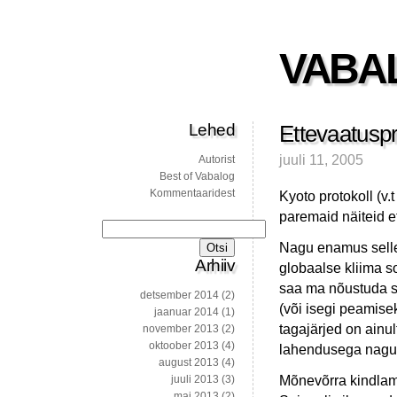
VABA
Lehed
Ettevaatuspri
juuli 11, 2005
Autorist
Best of Vabalog
Kommentaaridest
Kyoto protokoll (v.
paremaid näiteid et
Otsi:
Nagu enamus selle
Arhiiv
globaalse kliima s
saa ma nõustuda s
detsember 2014
(2)
(või isegi peamise
jaanuar 2014
(1)
tagajärjed on ainu
november 2013
(2)
oktoober 2013
(4)
lahendusega nagu K
august 2013
(4)
Mõnevõrra kindlam
juuli 2013
(3)
mai 2013
(2)