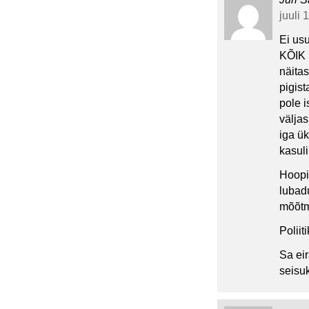
juuli 
Ei usu
KÕIK 
näitas
pigist
pole i
väljas
iga ük
kasuli
Hoopi
lubad
mõõtm
Poliit
Sa eir
seisu