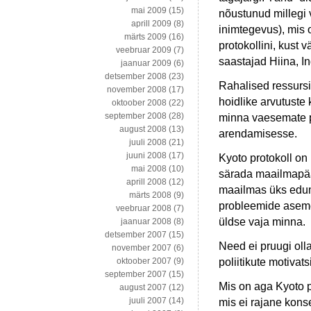
mai 2009
(15)
nõustunud millegi 
aprill 2009
(8)
inimtegevus), mis 
märts 2009
(16)
protokollini, kust
veebruar 2009
(7)
saastajad Hiina, I
jaanuar 2009
(6)
detsember 2008
(23)
Rahalised ressursi
november 2008
(17)
hoidlike arvutuste
oktoober 2008
(22)
september 2008
(28)
minna vaesemate pi
august 2008
(13)
arendamisesse.
juuli 2008
(21)
juuni 2008
(17)
Kyoto protokoll on p
mai 2008
(10)
särada maailmapääst
aprill 2008
(12)
maailmas üks edum
märts 2008
(9)
probleemide aseme
veebruar 2008
(7)
üldse vaja minna.
jaanuar 2008
(8)
detsember 2007
(15)
Need ei pruugi ol
november 2007
(6)
poliitikute motivats
oktoober 2007
(9)
september 2007
(15)
Mis on aga Kyoto p
august 2007
(12)
juuli 2007
(14)
mis ei rajane kons