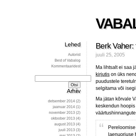
VABA
Lehed
Berk Vaher: 
juuli 25, 2005
Autorist
Best of Vabalog
Kommentaaridest
Ma lihtsalt ei saa 
kirjutis
on üks nend
Otsi:
puudustele teretul
selgitama või iseg
Arhiiv
Ma jätan kõrvale Va
detsember 2014
(2)
keskendun hoopis a
jaanuar 2014
(1)
väärtushinnangutel
november 2013
(2)
oktoober 2013
(4)
august 2013
(4)
Pereloomise
juuli 2013
(3)
laenuorjuse 
mai 2013
(2)