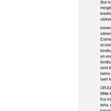
(kui i
mingit
kredii
väikse
Inimes
vähen
Esime
et ini
kindlu
on era
kindl
sind 
laenu
laen 
ORJ
Mitte 
Kui in
teha, 
kasut