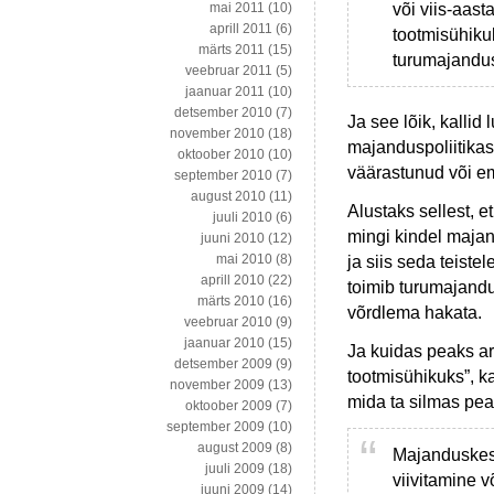
või viis-aas
mai 2011
(10)
aprill 2011
(6)
tootmisühikuk
märts 2011
(15)
turumajandus
veebruar 2011
(5)
jaanuar 2011
(10)
detsember 2010
(7)
Ja see lõik, kallid
november 2010
(18)
majanduspoliitika
oktoober 2010
(10)
väärastunud või e
september 2010
(7)
august 2010
(11)
Alustaks sellest, e
juuli 2010
(6)
mingi kindel majan
juuni 2010
(12)
mai 2010
(8)
ja siis seda teist
aprill 2010
(22)
toimib turumajandu
märts 2010
(16)
võrdlema hakata.
veebruar 2010
(9)
jaanuar 2010
(15)
Ja kuidas peaks ar
detsember 2009
(9)
tootmisühikuks”, k
november 2009
(13)
mida ta silmas pea
oktoober 2009
(7)
september 2009
(10)
august 2009
(8)
Majanduskesk
juuli 2009
(18)
viivitamine 
juuni 2009
(14)