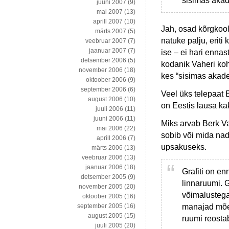
sisimas akade
juuni 2007
(9)
mai 2007
(13)
aprill 2007
(10)
Jah, osad kõrgkool
märts 2007
(5)
natuke palju, erit
veebruar 2007
(7)
jaanuar 2007
(7)
ise – ei hari enn
detsember 2006
(5)
kodanik Vaheri koh
november 2006
(18)
kes “sisimas akadee
oktoober 2006
(9)
september 2006
(6)
Veel üks telepaat 
august 2006
(10)
on Eestis lausa ka
juuli 2006
(11)
juuni 2006
(11)
Miks arvab Berk Va
mai 2006
(22)
sobib või mida nad
aprill 2006
(7)
upsakuseks.
märts 2006
(13)
veebruar 2006
(13)
jaanuar 2006
(18)
Grafiti on en
detsember 2005
(9)
linnaruumi. G
november 2005
(20)
võimalustega
oktoober 2005
(16)
manajad mõel
september 2005
(16)
august 2005
(15)
ruumi reosta
juuli 2005
(20)