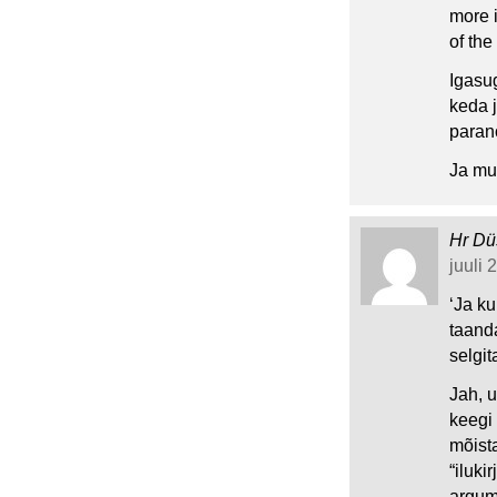
more 
of the
Igasu
keda 
parano
Ja mu
Hr Dü
juuli 
‘Ja ku
taand
selgit
Jah, u
keegi 
mõista
“iluki
argum