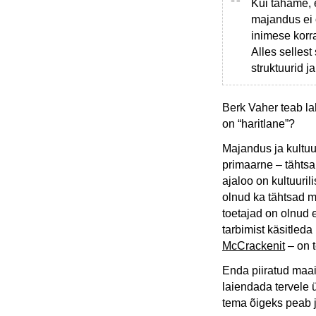
Kui tahame, 
majandus ei 
inimese korra
Alles selles
struktuurid 
Berk Vaher teab la
on “haritlane”?
Majandus ja kultuur
primaarne – tähtsam
ajaloo on kultuur
olnud ka tähtsad m
toetajad on olnud e
tarbimist käsitled
McCrackenit
– on 
Enda piiratud maai
laiendada tervele
tema õigeks peab 