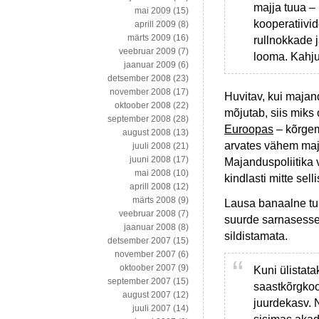
majja tuua – 
mai 2009
(15)
kooperatiivi
aprill 2009
(8)
märts 2009
(16)
rullnokkade j
veebruar 2009
(7)
looma. Kahju
jaanuar 2009
(6)
detsember 2008
(23)
november 2008
(17)
Huvitav, kui majan
oktoober 2008
(22)
mõjutab, siis miks
september 2008
(28)
Euroopas
– kõrgem 
august 2008
(13)
arvates vähem maj
juuli 2008
(21)
juuni 2008
(17)
Majanduspoliitika 
mai 2008
(10)
kindlasti mitte se
aprill 2008
(12)
märts 2008
(9)
Lausa banaalne tun
veebruar 2008
(7)
suurde sarnasesse 
jaanuar 2008
(8)
sildistamata.
detsember 2007
(15)
november 2007
(6)
oktoober 2007
(9)
Kuni ülistata
september 2007
(15)
saastkõrgkoo
august 2007
(12)
juurdekasv. N
juuli 2007
(14)