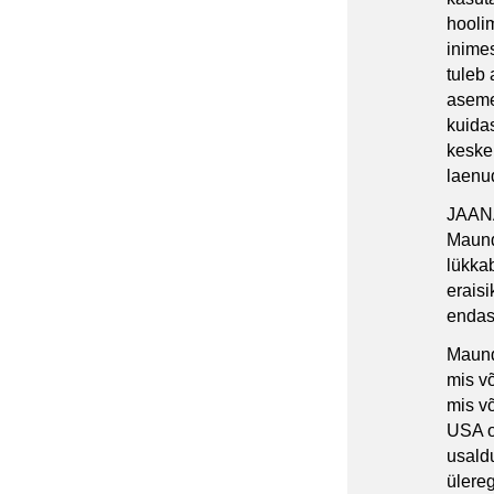
hooli
inimes
tuleb 
aseme
kuida
keske
laenu
JAAN
Maund 
lükkab
eraisi
endas
Maund 
mis võ
mis võ
USA o
usald
ülereg