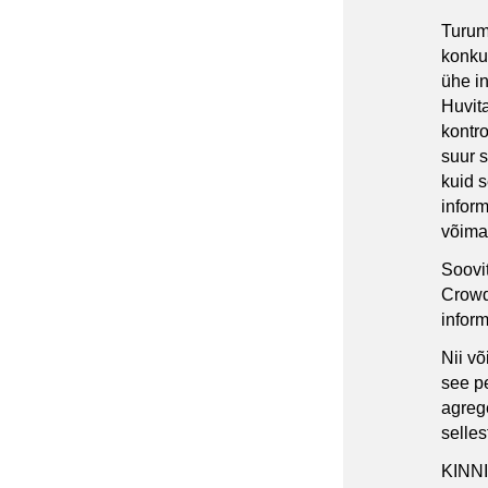
Turum
konku
ühe in
Huvit
kontr
suur s
kuid 
inform
võima
Soovi
Crowds
inform
Nii võ
see p
agrege
selles
KINN