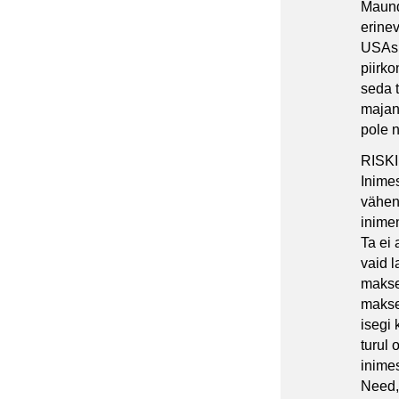
Maund 
erinev
USAs i
piirko
seda 
majan
pole n
RISK
Inimes
vähen
inime
Ta ei 
vaid l
makse
makse
isegi 
turul
inimes
Need,