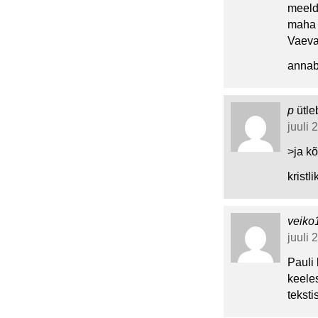
meeldi
maha –
Vaeval
annab 
p
ütle
juuli 
>ja kõ
kristl
veiko
juuli 
Pauli 
keeles
teksti