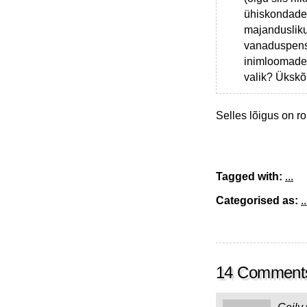
ühiskondades.
majandusliku
vanaduspens
inimloomade e
valik? Ükskõ
Selles lõigus on ro
Tagged with:
...
Categorised as:
..
14 Comment