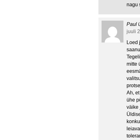
nagu s
Paul
juuli 
Loed 
saanu
Tegeli
mitte 
eesmä
valit
protse
Ah, e
ühe põ
väike
Üldise
konku
leiava
toler