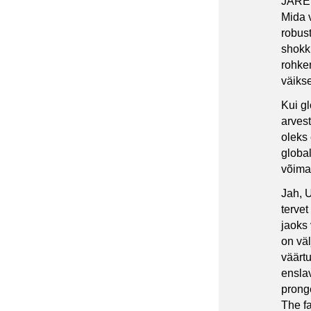
JÄRE
Mida 
robus
shokki
rohke
väiks
Kui g
arvest
oleks
globa
võimal
Jah, 
terve
jaoks 
on väl
väärtu
enslav
pronge
The fa