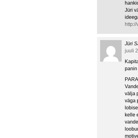
hanki
Jüri 
ideega
http:
Jüri S
juuli 
Kapita
panin
PARA
Vande
välja 
väga p
lobise
kelle 
vande
loobu
motive