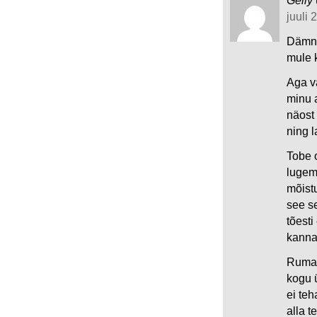
Geily
juuli 
Dämn J
mule 
Aga v
minu 
näost 
ning 
Tobe o
lugem
mõist
see se
tõest
kanna
Rumal
kogu 
ei te
alla 