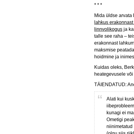
* * *
Mida üldse arvata 
lahkus erakonnast 
linnvolikogus
ja ka
talle see raha – te
erakonnast lahkumi
maksmise peatada, 
hoidmine ja inimes
Kuidas oleks, Berk
heategevusele või 
TÄIENDATUD: And
Alati kui kus
iibeprobleem
kunagi ei ma
Ometigi peak
niinimetatud
(olgu siis rii