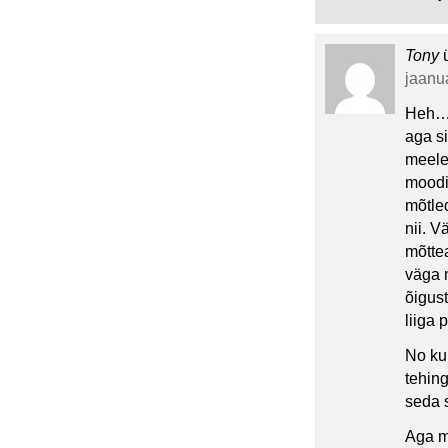
Tony
jaanua
Heh… 
aga si
meele
moodi,
mõtled
nii. 
mõttea
väga m
õigust
liiga 
No ku
tehing
seda s
Aga mu