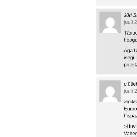
Jüri S
juuli 
Tänud
hoogu
Aga U
isegi
pole t
p
ütle
juuli 
>miks
Euro
hispa
>Huvi
Vaher 