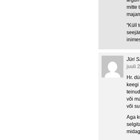
mitte 
majan
“Küll 
seejär
inime
Jüri S
juuli 
Hr. dü
keegi 
teinu
või ma
või su
Aga ku
selgit
midag