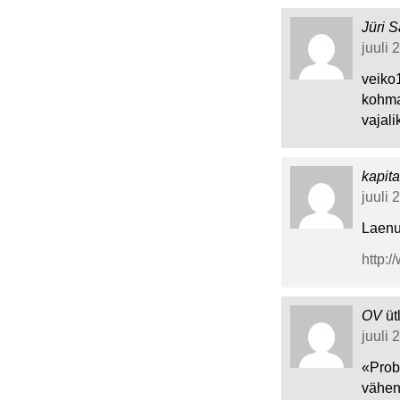
Jüri S
juuli 
veiko
kohma
vajal
kapita
juuli 
Laenu
http:
OV
üt
juuli 
«Prob
vähend