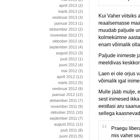
aprill 2013
(2)
märts 2013
(2)
Kui Vaher viitsik
veebruar 2013
(3)
reaalsemasse maailm
jaanuar 2013
(1)
detsember 2012
(2)
muudab paljude un
november 2012
(7)
kolmekümne aasta p
oktoober 2012
(4)
enam võimalik olla,
september 2012
(4)
august 2012
(3)
Paljude inimeste 
juuli 2012
(1)
meeldivas keskkonn
juuni 2012
(4)
mai 2012
(3)
Laen ei ole orjus v
aprill 2012
(12)
võimalik igal inim
märts 2012
(5)
veebruar 2012
(9)
Mulle jääb mulje, e
jaanuar 2012
(12)
sest inimesed ikka
detsember 2011
(7)
eestlasi aru saanu
november 2011
(9)
oktoober 2011
(10)
sellega kaasnevad.
september 2011
(7)
august 2011
(12)
Praegu liber
juuli 2011
(8)
mis vahet se
juuni 2011
(5)