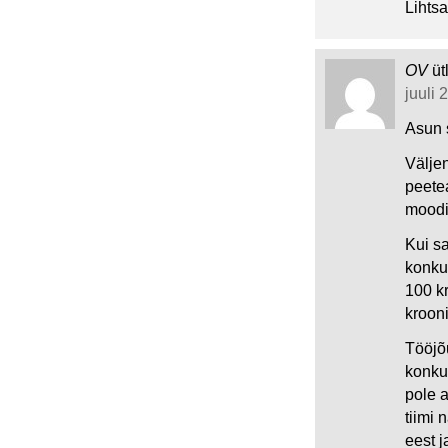
Lihtsa
OV
üt
juuli 
Asun s
Välje
peete
moodi 
Kui sa
konkur
100 k
krooni
Tööjõ
konku
pole a
tiimi
eest j