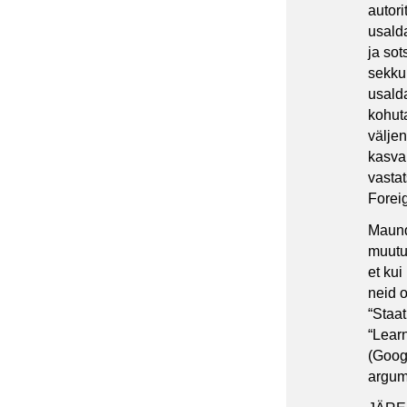
autori
usald
ja sot
sekku
usald
kohut
välje
kasva
vastat
Foreig
Maund
muutuj
et ku
neid o
“Staat
“Learn
(Goog
argum