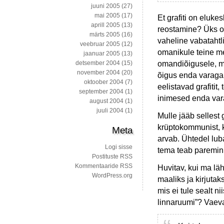
juuni 2005
(27)
mai 2005
(17)
Et grafiti on eluk
aprill 2005
(13)
reostamine? Üks on
märts 2005
(16)
vaheline vabatahtli
veebruar 2005
(12)
omanikule teine m
jaanuar 2005
(13)
omandiõigusele, m
detsember 2004
(15)
november 2004
(20)
õigus enda varaga t
oktoober 2004
(7)
eelistavad grafitit
september 2004
(1)
inimesed enda var
august 2004
(1)
juuli 2004
(1)
Mulle jääb sellest 
krüptokommunist, 
Meta
arvab. Ühtedel lub
Logi sisse
tema teab paremini
Postituste RSS
Kommentaaride RSS
Huvitav, kui ma lä
WordPress.org
maaliks ja kirjutak
mis ei tule sealt n
linnaruumi”? Vaeva