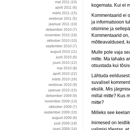
mai 2011
(10)
kogemata. Kui ei me
aprill 2011
(6)
märts 2011
(15)
Kommentaarid ei ole
veebruar 2011
(5)
ja informatsioon tu
jaanuar 2011
(10)
otsimine ja sellep
detsember 2010
(7)
Kommentaarid on, 
november 2010
(18)
oktoober 2010
(10)
mõtteavaldused, ku
september 2010
(7)
Mulle pole vaja se
august 2010
(11)
juuli 2010
(6)
mitte. Ma tahaks 
juuni 2010
(12)
otsustada kui tõsi
mai 2010
(8)
aprill 2010
(22)
Lähtuda eeldusest,
märts 2010
(16)
suvalisel kommenta
veebruar 2010
(9)
ekslik. Mis järgmis
jaanuar 2010
(15)
millal mitte? Kus m
detsember 2009
(9)
november 2009
(13)
mitte?
oktoober 2009
(7)
Milleks see keela
september 2009
(10)
august 2009
(8)
Inimesed on leidlik
juuli 2009
(18)
valimisi tõestas, 
juuni 2009
(14)