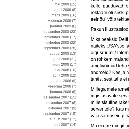
mai 2009
(15)
kellel puuduvad re
aprill 2009
(8)
reklaam oli siiski p
märts 2009
(16)
eelnõu” võib tekit
veebruar 2009
(7)
jaanuar 2009
(6)
Pakun illustratsioo
detsember 2008
(23)
november 2008
(17)
Miks peaksid Delfi
oktoober 2008
(22)
näiteks USA’sse ja
september 2008
(28)
õigusruumi? Interne
august 2008
(13)
on rohkem majandus
juuli 2008
(21)
juuni 2008
(17)
ametivõimud teha v
mai 2008
(10)
andmeid? Kes ja mi
aprill 2008
(12)
tahtis, sest talle e
märts 2008
(9)
veebruar 2008
(7)
Millega meie ameti
jaanuar 2008
(8)
riigis asuvale ser
detsember 2007
(15)
mille sisuline rak
november 2007
(6)
oktoober 2007
(9)
serveritele? Kas m
september 2007
(15)
vaja sarnaseid pii
august 2007
(12)
juuli 2007
(14)
Ma ei näe mingit pr