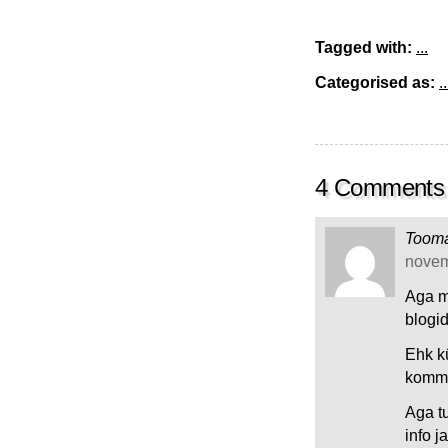
Tagged with:
...
Categorised as:
..
4 Comments
Toom
novem
Aga m
blogid
Ehk kü
komm
Aga t
info 