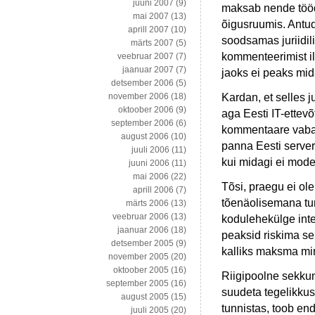
juuni 2007
(9)
maksab nende tööde
mai 2007
(13)
õigusruumis. Antud 
aprill 2007
(10)
soodsamas juriidil
märts 2007
(5)
kommenteerimist il
veebruar 2007
(7)
jaanuar 2007
(7)
jaoks ei peaks mid
detsember 2006
(5)
Kardan, et selles 
november 2006
(18)
oktoober 2006
(9)
aga Eesti IT-ettevõ
september 2006
(6)
kommentaare vaban
august 2006
(10)
panna Eesti server
juuli 2006
(11)
kui midagi ei moder
juuni 2006
(11)
mai 2006
(22)
Tõsi, praegu ei ole
aprill 2006
(7)
tõenäolisemana tun
märts 2006
(13)
veebruar 2006
(13)
kodulehekülge inte
jaanuar 2006
(18)
peaksid riskima sel
detsember 2005
(9)
kalliks maksma mi
november 2005
(20)
oktoober 2005
(16)
Riigipoolne sekkum
september 2005
(16)
suudeta tegelikkus
august 2005
(15)
tunnistas, toob en
juuli 2005
(20)