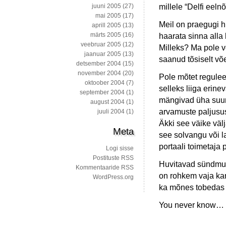
millele “Delfi eeln
juuni 2005
(27)
mai 2005
(17)
Meil on praegugi h
aprill 2005
(13)
märts 2005
(16)
haarata sinna alla 
veebruar 2005
(12)
Milleks? Ma pole v
jaanuar 2005
(13)
saanud tõsiselt v
detsember 2004
(15)
november 2004
(20)
Pole mõtet regulee
oktoober 2004
(7)
selleks liiga erin
september 2004
(1)
mängivad üha suur
august 2004
(1)
arvamuste paljusus 
juuli 2004
(1)
Äkki see väike vä
Meta
see solvangu või l
portaali toimetaja
Logi sisse
Postituste RSS
Huvitavad sündmuse
Kommentaaride RSS
on rohkem vaja kan
WordPress.org
ka mõnes tobedas 
You never know…