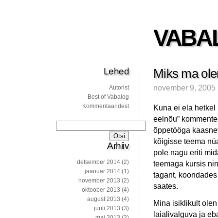
VABA
Lehed
Miks ma olen
november 9, 2005
Autorist
Best of Vabalog
Kommentaaridest
Kuna ei ela hetkel 
eelnõu” kommenteer
Otsi:
õppetööga kaasneva
kõigisse teema nü
Arhiiv
pole nagu eriti mid
detsember 2014
(2)
teemaga kursis nin
jaanuar 2014
(1)
tagant, koondades 
november 2013
(2)
saates.
oktoober 2013
(4)
august 2013
(4)
Mina isiklikult ole
juuli 2013
(3)
laialivalguva ja e
mai 2013
(2)