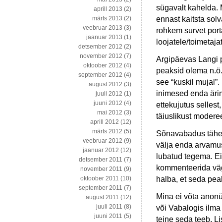
sügavalt kahelda. 
aprill 2013
(2)
ennast kaitsta sol
märts 2013
(2)
veebruar 2013
(3)
rohkem survet por
jaanuar 2013
(1)
loojatele/toimetajat
detsember 2012
(2)
november 2012
(7)
Argipäevas Langi p
oktoober 2012
(4)
peaksid olema n.ö.
september 2012
(4)
see “kuskil mujal”.
august 2012
(3)
inimesed enda äri
juuli 2012
(1)
juuni 2012
(4)
ettekujutus sellest
mai 2012
(3)
täiuslikust modere
aprill 2012
(12)
märts 2012
(5)
Sõnavabadus tähen
veebruar 2012
(9)
välja enda arvamus
jaanuar 2012
(12)
lubatud tegema. Ei
detsember 2011
(7)
kommenteerida väga 
november 2011
(9)
halba, et seda pe
oktoober 2011
(10)
september 2011
(7)
Mina ei võta anon
august 2011
(12)
juuli 2011
(8)
või Vabalogis ilma
juuni 2011
(5)
teine seda teeb. L