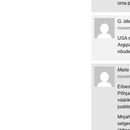
oma p
G.
ütl
novemb
USA se
Argipä
nõude
Maila
novemb
Eilse
Põhja
väärik
justii
Mnjah
selge