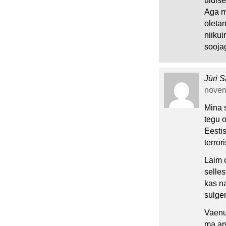
üldis
Aga m
oletan
niikui
sooja
Jüri S
novemb
Mina s
tegu 
Eesti
terror
Laim o
selles
kas n
sulge
Vaenu
ma ar