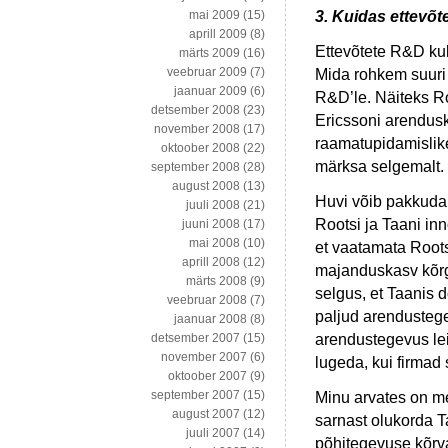
3. Kuidas ettevõ
mai 2009
(15)
aprill 2009
(8)
Ettevõtete R&D ku
märts 2009
(16)
veebruar 2009
(7)
Mida rohkem suuri 
jaanuar 2009
(6)
R&D’le. Näiteks R
detsember 2008
(23)
Ericssoni arendusk
november 2008
(17)
raamatupidamislike
oktoober 2008
(22)
märksa selgemalt.
september 2008
(28)
august 2008
(13)
Huvi võib pakkuda 
juuli 2008
(21)
Rootsi ja Taani in
juuni 2008
(17)
mai 2008
(10)
et vaatamata Roots
aprill 2008
(12)
majanduskasv kõrg
märts 2008
(9)
selgus, et Taanis 
veebruar 2008
(7)
paljud arendustege
jaanuar 2008
(8)
arendustegevus leidi
detsember 2007
(15)
november 2007
(6)
lugeda, kui firmad 
oktoober 2007
(9)
september 2007
(15)
Minu arvates on me
august 2007
(12)
sarnast olukorda T
juuli 2007
(14)
põhitegevuse kõrval