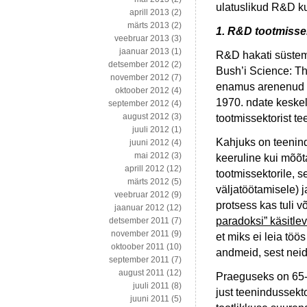
ulatuslikud R&D k
aprill 2013
(2)
märts 2013
(2)
1. R&D tootmisse
veebruar 2013
(3)
jaanuar 2013
(1)
R&D hakati süstem
detsember 2012
(2)
Bush’i Science: The
november 2012
(7)
enamus arenenud r
oktoober 2012
(4)
1970. ndate keskel
september 2012
(4)
august 2012
(3)
tootmissektorist te
juuli 2012
(1)
Kahjuks on teenind
juuni 2012
(4)
mai 2012
(3)
keeruline kui mõõt
aprill 2012
(12)
tootmissektorile, 
märts 2012
(5)
väljatöötamisele) j
veebruar 2012
(9)
protsess kas tuli v
jaanuar 2012
(12)
paradoksi” käsitle
detsember 2011
(7)
november 2011
(9)
et miks ei leia töö
oktoober 2011
(10)
andmeid, sest neid
september 2011
(7)
august 2011
(12)
Praeguseks on 65-
juuli 2011
(8)
just teenindussekt
juuni 2011
(5)