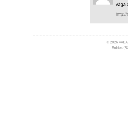
väga a
http:/
© 2026 VABA
Entries (R