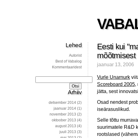
VABA
Lehed
Eesti kui "m
mõõtmisest
Autorist
Best of Vabalog
jaanuar 13, 2006
Kommentaaridest
Vurle Unarnurk
vii
Otsi:
Scoreboard 2005
,
jätta, sest innova
Arhiiv
Osad nendest probl
detsember 2014
(2)
jaanuar 2014
(1)
iseärasuslikud.
november 2013
(2)
Selle tõttu murrav
oktoober 2013
(4)
august 2013
(4)
suurimatele R&D k
juuli 2013
(3)
rootslased (vähema
mai 2013
(2)