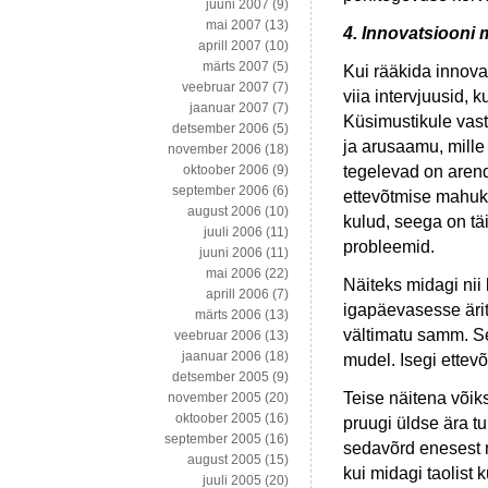
juuni 2007
(9)
mai 2007
(13)
4. Innovatsiooni 
aprill 2007
(10)
märts 2007
(5)
Kui rääkida innovat
veebruar 2007
(7)
viia intervjuusid, 
jaanuar 2007
(7)
Küsimustikule vast
detsember 2006
(5)
ja arusaamu, mille
november 2006
(18)
tegelevad on arend
oktoober 2006
(9)
september 2006
(6)
ettevõtmise mahuk
august 2006
(10)
kulud, seega on täi
juuli 2006
(11)
probleemid.
juuni 2006
(11)
mai 2006
(22)
Näiteks midagi nii 
aprill 2006
(7)
igapäevasesse ärit
märts 2006
(13)
vältimatu samm. S
veebruar 2006
(13)
jaanuar 2006
(18)
mudel. Isegi ettevõ
detsember 2005
(9)
Teise näitena võiks
november 2005
(20)
oktoober 2005
(16)
pruugi üldse ära tu
september 2005
(16)
sedavõrd enesest mõ
august 2005
(15)
kui midagi taolist k
juuli 2005
(20)