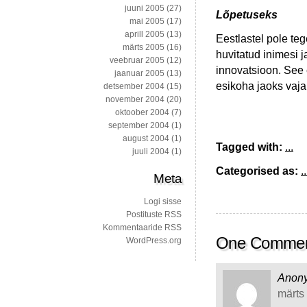
juuni 2005
(27)
Lõpetuseks
mai 2005
(17)
aprill 2005
(13)
Eestlastel pole teg
märts 2005
(16)
huvitatud inimesi 
veebruar 2005
(12)
innovatsioon. See e
jaanuar 2005
(13)
esikoha jaoks vaja
detsember 2004
(15)
november 2004
(20)
oktoober 2004
(7)
september 2004
(1)
august 2004
(1)
Tagged with:
...
juuli 2004
(1)
Categorised as:
..
Meta
Logi sisse
Postituste RSS
Kommentaaride RSS
One Comme
WordPress.org
Anon
märts 