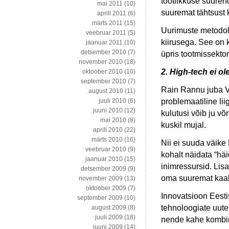
tootlikkuse suure
mai 2011
(10)
suuremat tähtsust 
aprill 2011
(6)
märts 2011
(15)
Uurimuste metodolo
veebruar 2011
(5)
kiirusega. See on 
jaanuar 2011
(10)
detsember 2010
(7)
üpris tootmissekto
november 2010
(18)
2. High-tech ei o
oktoober 2010
(10)
september 2010
(7)
Rain Rannu juba V
august 2010
(11)
problemaatiline li
juuli 2010
(6)
juuni 2010
(12)
kulutusi võib ju võ
mai 2010
(8)
kuskil mujal.
aprill 2010
(22)
märts 2010
(16)
Nii ei suuda väike 
veebruar 2010
(9)
kohalt näidata “häi
jaanuar 2010
(15)
inimressursid. Lisa
detsember 2009
(9)
oma suuremat kaalu
november 2009
(13)
oktoober 2009
(7)
Innovatsioon Eesti
september 2009
(10)
tehnoloogiate uute
august 2009
(8)
juuli 2009
(18)
nende kahe kombin
juuni 2009
(14)