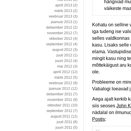
hängivad mure
aprill 2013
(2)
väikeste maa
märts 2013
(2)
veebruar 2013
(3)
jaanuar 2013
(1)
Kohatu on selline v
detsember 2012
(2)
iga tudeng ise val
november 2012
(7)
selles valdkonnas 
oktoober 2012
(4)
september 2012
(4)
kasu. Lisaks selle
august 2012
(3)
elama. Vastupidise
juuli 2012
(1)
mingit kasu ning t
juuni 2012
(4)
mõttekäigust aru ku
mai 2012
(3)
ole.
aprill 2012
(12)
märts 2012
(5)
Probleeme on minu 
veebruar 2012
(9)
Vabalogi loeavad j
jaanuar 2012
(12)
detsember 2011
(7)
Aega ajalt kerkib
november 2011
(9)
siis seoses
John K
oktoober 2011
(10)
september 2011
(7)
nädalal on ilmunud
august 2011
(12)
Postis
:
juuli 2011
(8)
juuni 2011
(5)