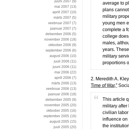
juuni 2007
(9)
average to pl
mai 2007
(13)
plans cannot
aprill 2007
(10)
military prop
märts 2007
(5)
young men exp
veebruar 2007
(7)
jaanuar 2007
(7)
complete a f
detsember 2006
(5)
college does
november 2006
(18)
males, altho
oktoober 2006
(9)
years. These 
september 2006
(6)
military serv
august 2006
(10)
juuli 2006
(11)
proportions o
juuni 2006
(11)
mai 2006
(22)
aprill 2006
(7)
2. Meredith A. Kl
märts 2006
(13)
Time of War,”
Socia
veebruar 2006
(13)
jaanuar 2006
(18)
This article 
detsember 2005
(9)
november 2005
(20)
military afte
oktoober 2005
(16)
civilian labo
september 2005
(16)
influence on 
august 2005
(15)
the instituti
juuli 2005
(20)