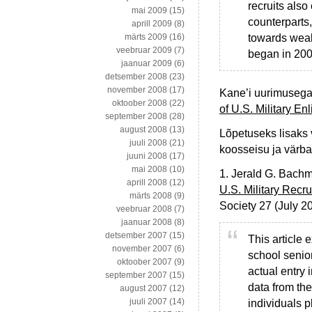
recruits also
mai 2009
(15)
counterparts
aprill 2009
(8)
towards wealt
märts 2009
(16)
veebruar 2009
(7)
began in 200
jaanuar 2009
(6)
detsember 2008
(23)
november 2008
(17)
Kane’i uurimuseg
oktoober 2008
(22)
of U.S. Military E
september 2008
(28)
august 2008
(13)
Lõpetuseks lisaks 
juuli 2008
(21)
koosseisu ja värba
juuni 2008
(17)
mai 2008
(10)
1. Jerald G. Bach
aprill 2008
(12)
U.S. Military Recr
märts 2008
(9)
Society 27 (July 2
veebruar 2008
(7)
jaanuar 2008
(8)
detsember 2007
(15)
This article 
november 2007
(6)
school senior
oktoober 2007
(9)
actual entry 
september 2007
(15)
data from the
august 2007
(12)
juuli 2007
(14)
individuals p