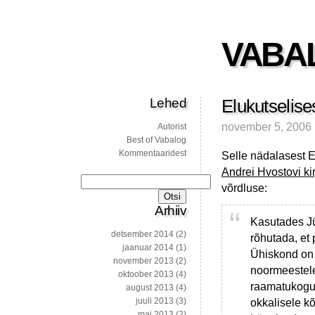
VABA
Lehed
Elukutselise
november 5, 2006
Autorist
Best of Vabalog
Kommentaaridest
Selle nädalasest E
Andrei Hvostovi kir
Otsi:
võrdluse:
Arhiiv
Kasutades Jü
detsember 2014
(2)
rõhutada, et
jaanuar 2014
(1)
Ühiskond on 
november 2013
(2)
noormeestele
oktoober 2013
(4)
raamatukogud
august 2013
(4)
juuli 2013
(3)
okkalisele k
mai 2013
(2)