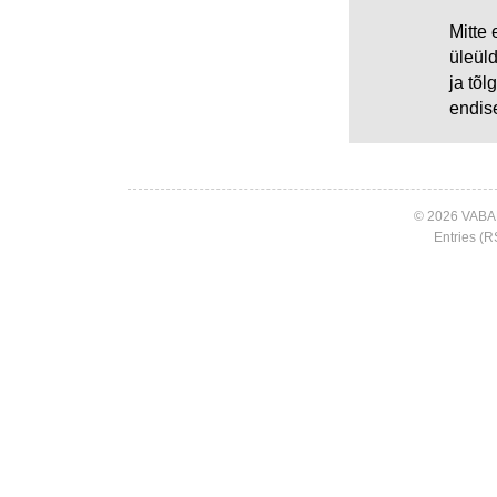
Mitte 
üleüld
ja tõ
endis
© 2026 VABA
Entries (R