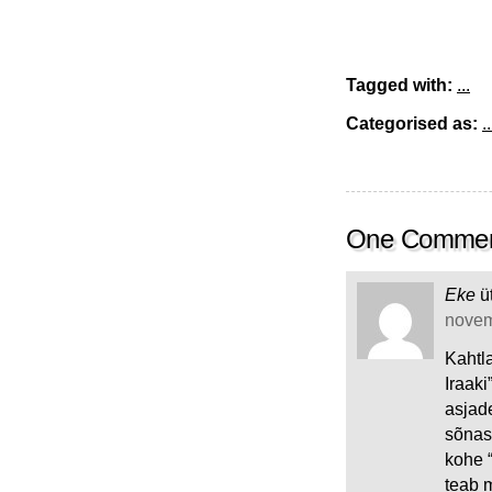
Tagged with:
...
Categorised as:
..
One Comme
Eke
ü
novemb
Kahtla
Iraaki
asjade
sõnas
kohe “
teab 