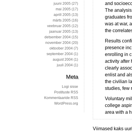
and socioeco
juuni 2005
(27)
mai 2005
(17)
The analysis
aprill 2005
(13)
graduates fr
märts 2005
(16)
was at war, 
veebruar 2005
(12)
the correlate
jaanuar 2005
(13)
detsember 2004
(15)
Results confi
november 2004
(20)
presence incr
oktoober 2004
(7)
enrolling in
september 2004
(1)
august 2004
(1)
activity afte
juuli 2004
(1)
clearly assoc
enlist and al
Meta
the civilian 
Logi sisse
studies, few 
Postituste RSS
Kommentaaride RSS
Voluntary mil
WordPress.org
college aspir
area with a h
Viimased kaks uur