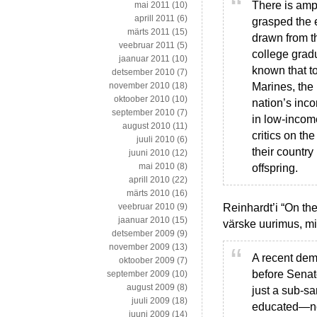
There is amp
mai 2011
(10)
aprill 2011
(6)
grasped the e
märts 2011
(15)
drawn from th
veebruar 2011
(5)
college gradu
jaanuar 2011
(10)
known that to 
detsember 2010
(7)
Marines, the
november 2010
(18)
oktoober 2010
(10)
nation’s inco
september 2010
(7)
in low-income
august 2010
(11)
critics on the
juuli 2010
(6)
their country
juuni 2010
(12)
mai 2010
(8)
offspring.
aprill 2010
(22)
märts 2010
(16)
Reinhardt’i “On th
veebruar 2010
(9)
jaanuar 2010
(15)
värske uurimus, m
detsember 2009
(9)
november 2009
(13)
A recent dem
oktoober 2009
(7)
before Senato
september 2009
(10)
august 2009
(8)
just a sub-s
juuli 2009
(18)
educated—not
juuni 2009
(14)