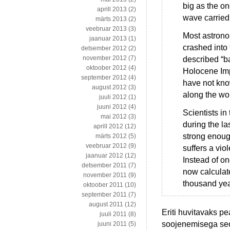
big as the o
aprill 2013
(2)
wave carried
märts 2013
(2)
veebruar 2013
(3)
Most astrono
jaanuar 2013
(1)
crashed into 
detsember 2012
(2)
november 2012
(7)
described “ba
oktoober 2012
(4)
Holocene Imp
september 2012
(4)
have not kno
august 2012
(3)
along the wo
juuli 2012
(1)
juuni 2012
(4)
Scientists in
mai 2012
(3)
during the l
aprill 2012
(12)
strong enough
märts 2012
(5)
veebruar 2012
(9)
suffers a vio
jaanuar 2012
(12)
Instead of o
detsember 2011
(7)
now calculat
november 2011
(9)
thousand yea
oktoober 2011
(10)
september 2011
(7)
august 2011
(12)
Eriti huvitavaks p
juuli 2011
(8)
soojenemisega seot
juuni 2011
(5)