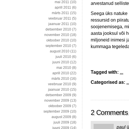
mai 2011
(10)
arvestanud sellist
aprill 2011
(6)
Seega üks natuke p
märts 2011
(15)
veebruar 2011
(5)
ressursid on piirat
jaanuar 2011
(10)
soojenemisega, mis
detsember 2010
(7)
aasta jooksul või
november 2010
(18)
miljoneid inimesi 
oktoober 2010
(10)
september 2010
(7)
kummaga tegeled
august 2010
(11)
juuli 2010
(6)
juuni 2010
(12)
mai 2010
(8)
Tagged with:
...
aprill 2010
(22)
märts 2010
(16)
Categorised as:
..
veebruar 2010
(9)
jaanuar 2010
(15)
detsember 2009
(9)
november 2009
(13)
oktoober 2009
(7)
2 Comments
september 2009
(10)
august 2009
(8)
juuli 2009
(18)
paul
ü
juuni 2009
(14)