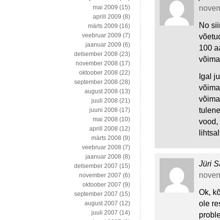
novem
mai 2009
(15)
aprill 2009
(8)
No si
märts 2009
(16)
veebruar 2009
(7)
võetud
jaanuar 2009
(6)
100 aa
detsember 2008
(23)
võima
november 2008
(17)
oktoober 2008
(22)
Igal j
september 2008
(28)
võimat
august 2008
(13)
võima
juuli 2008
(21)
tulene
juuni 2008
(17)
mai 2008
(10)
vood,
aprill 2008
(12)
lihtsa
märts 2008
(9)
veebruar 2008
(7)
jaanuar 2008
(8)
Jüri S
detsember 2007
(15)
novem
november 2007
(6)
oktoober 2007
(9)
Ok, kõ
september 2007
(15)
ole r
august 2007
(12)
juuli 2007
(14)
probl