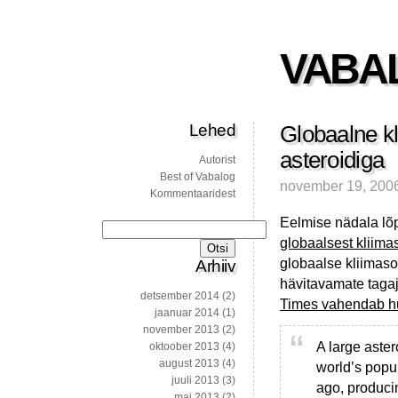
VABA
Lehed
Globaalne k
asteroidiga
Autorist
Best of Vabalog
november 19, 200
Kommentaaridest
Eelmise nädala lõp
Otsi:
globaalsest kliim
globaalse kliima
Arhiiv
hävitavamate tagaj
detsember 2014
(2)
Times vahendab hu
jaanuar 2014
(1)
november 2013
(2)
A large aster
oktoober 2013
(4)
august 2013
(4)
world’s popu
juuli 2013
(3)
ago, producin
mai 2013
(2)