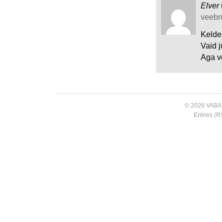
Elver
veebru
Kelder
Vaid j
Aga võ
© 2026 VABA
Entries (R