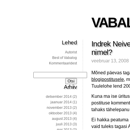
VABA
Lehed
Indrek Neive
nimel?
Autorist
Best of Vabalog
veebruar 13, 2008
Kommentaaridest
Mõned päevas tagas
Otsi:
blogipostitusele
, 
Tuulelohe lend 200
Arhiiv
Kuna ma ise ürituse
detsember 2014
(2)
jaanuar 2014
(1)
postituse komment
november 2013
(2)
tahaks tähelepanu
oktoober 2013
(4)
august 2013
(4)
Ei hakka peatuma p
juuli 2013
(3)
vaid tuleks tagasi 
mai 2013
(2)