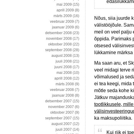
edasilükkami
mai 2009
(15)
aprill 2009
(8)
märts 2009
(16)
Nõus, siia juurde k
veebruar 2009
(7)
välistööjõule. Sama
jaanuar 2009
(6)
meil on veel palju
detsember 2008
(23)
õppida. Parimaks p
november 2008
(17)
oktoober 2008
(22)
otsesed välisinves
september 2008
(28)
lükkamine märksa o
august 2008
(13)
juuli 2008
(21)
Ma saan aru, et Sk
juuni 2008
(17)
veel midagi terve r
mai 2008
(10)
võimalused ja seda
aprill 2008
(12)
ei tea keegi, mida
märts 2008
(9)
veebruar 2008
(7)
mõtle seda kohe kin
jaanuar 2008
(8)
Jätkuv majanduskas
detsember 2007
(15)
tootlikkusele, mil
november 2007
(6)
välisinvesteeringu
oktoober 2007
(9)
ka maksupoliitika.
september 2007
(15)
august 2007
(12)
juuli 2007
(14)
Kui riik ei t