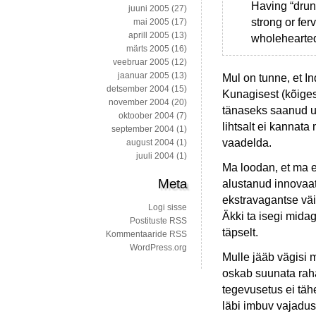
Having “drun
juuni 2005
(27)
strong or fer
mai 2005
(17)
aprill 2005
(13)
wholeheartedl
märts 2005
(16)
veebruar 2005
(12)
jaanuar 2005
(13)
Mul on tunne, et In
detsember 2004
(15)
Kunagisest (kõiges
november 2004
(20)
tänaseks saanud uu
oktoober 2004
(7)
lihtsalt ei kannata
september 2004
(1)
vaadelda.
august 2004
(1)
juuli 2004
(1)
Ma loodan, et ma e
Meta
alustanud innovaati
ekstravagantse väit
Logi sisse
Äkki ta isegi midag
Postituste RSS
täpselt.
Kommentaaride RSS
WordPress.org
Mulle jääb vägisi m
oskab suunata raha
tegevusetus ei täh
läbi imbuv vajadus