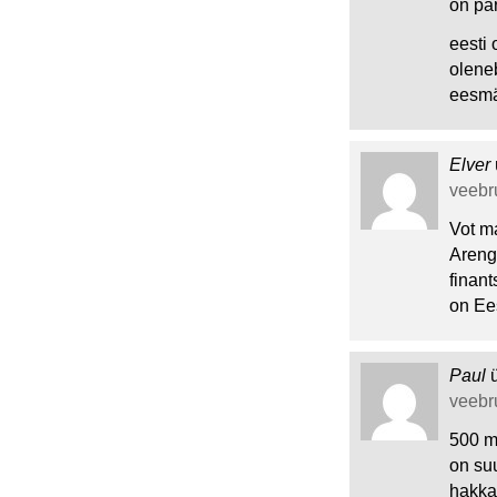
on pä
eesti 
olene
eesmä
Elver
veebru
Vot ma
Arengu
finant
on Ees
Paul
veebru
500 mi
on su
hakk