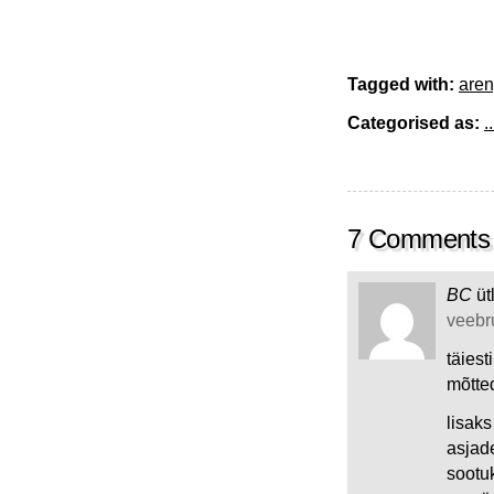
Tagged with:
are
Categorised as:
..
7 Comments
BC
üt
veebru
täies
mõtte
lisaks
asjade
sootu