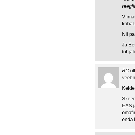
reegli
Viima
kohal.
Nii pa
Ja Ee
tühja
BC
üt
veebru
Kelde
Skeem 
EAS j
omafi
enda 