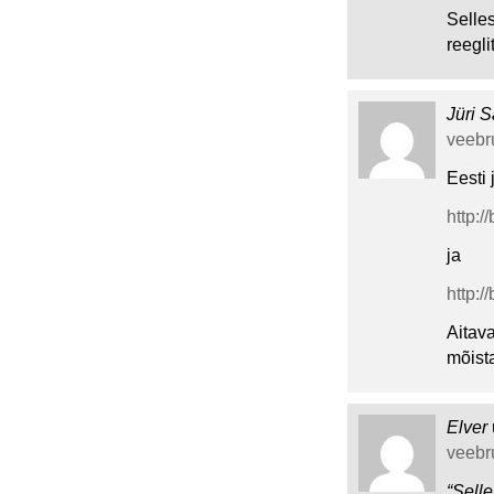
Selles
reegli
Jüri S
veebru
Eesti 
http:/
ja
http:/
Aitav
mõist
Elver
veebru
“Selle