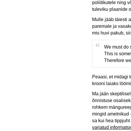
poliitikutele ning 
tuleviku plaanide 
Mulle jääb täiesti
paremale ja vasakul
mis huvi pakub, si
We must do 
This is some
Therefore we
Peaasi, et midagi 
krooni laiaks löömi
Ma jään skeptilisel
õnnistuse osalisek
rohkem mängureegl
mingid ametnikud –
sa kui hea tippjuht
varjatud informats