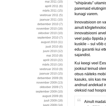
mai 2011
(10)
“sihipäratu” uita
aprill 2011
(6)
paremaid elutingim
märts 2011
(15)
kunagi varem.
veebruar 2011
(5)
jaanuar 2011
(10)
Innovatsioon on va
detsember 2010
(7)
ainult kõrgtehnolo
november 2010
(18)
innovatsiooni arvel
oktoober 2010
(10)
september 2010
(7)
veel palju õppida j
august 2010
(11)
kuskile – sul võib 
juuli 2010
(6)
edu garantii kui et
juuni 2010
(12)
sajandist.
mai 2010
(8)
aprill 2010
(22)
Kui keegi veel Ees
märts 2010
(16)
jooksul teinud olem
veebruar 2010
(9)
otsus näiteks mobi
jaanuar 2010
(15)
detsember 2009
(9)
kasuks, siis kas m
november 2009
(13)
andnud andekad in
oktoober 2009
(7)
oleksid nad hoopis
september 2009
(10)
august 2009
(8)
juuli 2009
(18)
Ainult madal
juuni 2009
(14)