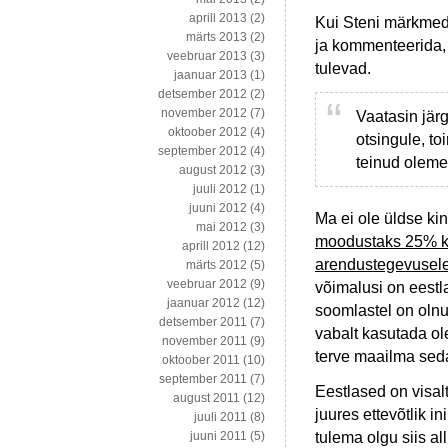
aprill 2013
(2)
Kui Steni märkmed 
märts 2013
(2)
ja kommenteerida, ü
veebruar 2013
(3)
tulevad.
jaanuar 2013
(1)
detsember 2012
(2)
november 2012
(7)
Vaatasin järg
oktoober 2012
(4)
otsingule, to
september 2012
(4)
teinud olem
august 2012
(3)
juuli 2012
(1)
juuni 2012
(4)
Ma ei ole üldse ki
mai 2012
(3)
moodustaks 25% kog
aprill 2012
(12)
arendustegevusele
märts 2012
(5)
veebruar 2012
(9)
võimalusi on eest
jaanuar 2012
(12)
soomlastel on olnu
detsember 2011
(7)
vabalt kasutada ol
november 2011
(9)
terve maailma sed
oktoober 2011
(10)
september 2011
(7)
Eestlased on visal
august 2011
(12)
juures ettevõtlik i
juuli 2011
(8)
tulema olgu siis al
juuni 2011
(5)