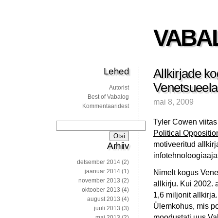
VABA
Lehed
Allkirjade 
Venetsueela
Autorist
Best of Vabalog
mai 8, 2009
Kommentaaridest
Tyler Cowen viitas
Otsi:
Political Opposit
motiveeritud allki
Arhiiv
infotehnoloogiaajas
detsember 2014
(2)
jaanuar 2014
(1)
Nimelt kogus Vene
november 2013
(2)
allkirju. Kui 2002
oktoober 2013
(4)
1,6 miljonit allkir
august 2013
(4)
Ülemkohus, mis po
juuli 2013
(3)
moodustati uus Val
mai 2013
(2)