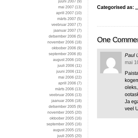
juuni 2007
(9)
Categorised as:
..
mai 2007
(13)
aprill 2007
(10)
märts 2007
(5)
veebruar 2007
(7)
jaanuar 2007
(7)
detsember 2006
(5)
One Comme
november 2006
(18)
oktoober 2006
(9)
september 2006
(6)
Paul
august 2006
(10)
mai 10
juuli 2006
(11)
juuni 2006
(11)
Paist
mai 2006
(22)
kogem
aprill 2006
(7)
oleks,
märts 2006
(13)
ootask
veebruar 2006
(13)
jaanuar 2006
(18)
Ja ega
detsember 2005
(9)
veel 
november 2005
(20)
oktoober 2005
(16)
september 2005
(16)
august 2005
(15)
juuli 2005
(20)