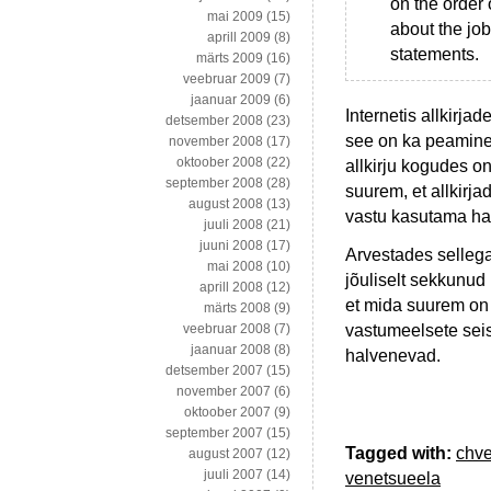
on the order
mai 2009
(15)
about the jo
aprill 2009
(8)
statements.
märts 2009
(16)
veebruar 2009
(7)
jaanuar 2009
(6)
Internetis allkirja
detsember 2008
(23)
see on ka peamine 
november 2008
(17)
oktoober 2008
(22)
allkirju kogudes on
september 2008
(28)
suurem, et allkirj
august 2008
(13)
vastu kasutama ha
juuli 2008
(21)
juuni 2008
(17)
Arvestades sellega
mai 2008
(10)
jõuliselt sekkunud 
aprill 2008
(12)
et mida suurem on a
märts 2008
(9)
vastumeelsete seis
veebruar 2008
(7)
jaanuar 2008
(8)
halvenevad.
detsember 2007
(15)
november 2007
(6)
oktoober 2007
(9)
september 2007
(15)
Tagged with:
chv
august 2007
(12)
juuli 2007
(14)
venetsueela