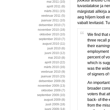
jooksul andsid Cha
mai 2011
(10)
tuvastatakse ja ne
aprill 2011
(6)
märgistati allkirja
märts 2011
(15)
veebruar 2011
(5)
aeg hiljem loodi 
jaanuar 2011
(10)
vabalt levitasid. T
detsember 2010
(7)
november 2010
(18)
We find that 
oktoober 2010
(10)
september 2010
(7)
three recall 
august 2010
(11)
their earning
juuli 2010
(6)
employment p
juuni 2010
(12)
percent of vo
mai 2010
(8)
which is sugg
aprill 2010
(22)
märts 2010
(16)
was the widel
veebruar 2010
(9)
of signers of 
jaanuar 2010
(15)
detsember 2009
(9)
An important 
november 2009
(13)
broader cons
oktoober 2009
(7)
voters that 
september 2009
(10)
back- of-the
august 2009
(8)
juuli 2009
(18)
from the misa
juuni 2009
(14)