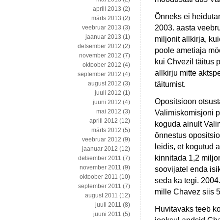
aprill 2013
(2)
Õnneks ei heidutan
märts 2013
(2)
2003. aasta veebr
veebruar 2013
(3)
jaanuar 2013
(1)
miljonit allkirja, 
detsember 2012
(2)
poole ametiaja möö
november 2012
(7)
kui Chvezil täitus
oktoober 2012
(4)
allkirju mitte akts
september 2012
(4)
täitumist.
august 2012
(3)
juuli 2012
(1)
Opositsioon otsust
juuni 2012
(4)
mai 2012
(3)
Valimiskomisjoni poo
aprill 2012
(12)
koguda ainult Vali
märts 2012
(5)
õnnestus opositsio
veebruar 2012
(9)
leidis, et kogutud 
jaanuar 2012
(12)
kinnitada 1,2 miljon
detsember 2011
(7)
november 2011
(9)
soovijatel enda isi
oktoober 2011
(10)
seda ka tegi. 2004
september 2011
(7)
mille Chavez siis 5
august 2011
(12)
juuli 2011
(8)
Huvitavaks teeb k
juuni 2011
(5)